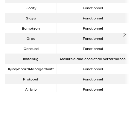
Floaty
Fonctionnel
Gigya
Fonctionnel
Bumptech
Fonctionnel
Grpc
Fonctionnel
iCarousel
Fonctionnel
Instabug
Mesure d'audience et de performance
IQKeyboardManagerSwift
Fonctionnel
Protobuf
Fonctionnel
Airbnb
Fonctionnel
Retrofit
Fonctionnel
OkHttp
Fonctionnel
Myrenault
Fonctionnel
Nanopb
Fonctionnel