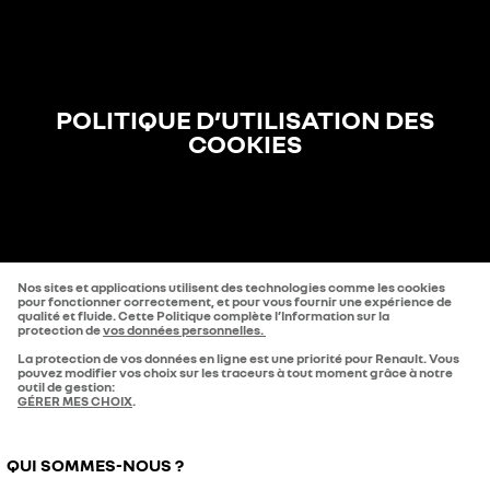
POLITIQUE D’UTILISATION DES
COOKIES
Nos sites et applications utilisent des technologies comme les cookies
pour fonctionner correctement, et pour vous fournir une expérience de
qualité et fluide. Cette Politique complète l’Information sur la
protection de
vos données personnelles.
La protection de vos données en ligne est une priorité pour Renault. Vous
pouvez modifier vos choix sur les traceurs à tout moment grâce à notre
outil de gestion:
GÉRER MES CHOIX
.
QUI SOMMES-NOUS ?